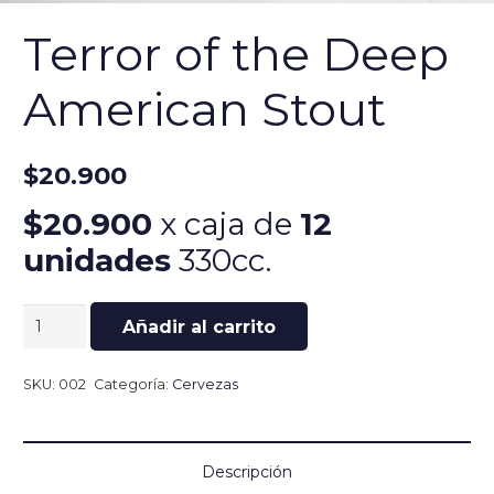
Terror of the Deep
American Stout
$
20.900
$20.900
x caja de
12
unidades
330cc.
Terror
Añadir al carrito
of
the
SKU:
002
Categoría:
Cervezas
Deep
American
Descripción
Stout